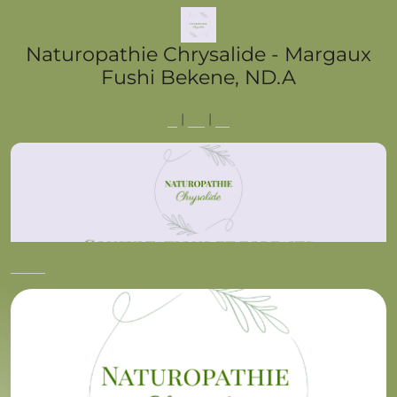
Naturopathie Chrysalide - Margaux
Fushi Bekene, ND.A
fr
|
en
|
es
Store