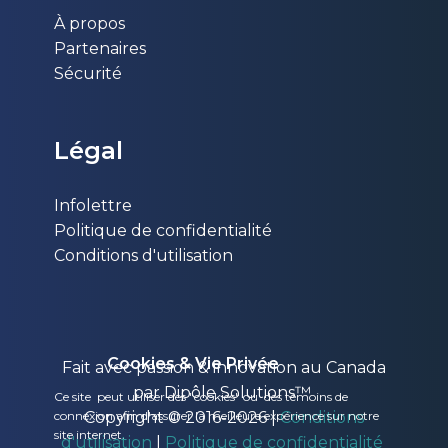
À propos
Partenaires
Sécurité
Légal
Infolettre
Politique de confidentialité
Conditions d'utilisation
Cookies & Vie Privée
Fait avec passion & innovation au Canada
par Dipôle Solutions™
Ce site peut utiliser des "cookies" ou des témoins de
Copyright © 2016-2026 |
Conditions
connexion afin d'assurer la meilleure expérience sur notre
site internet.
d'utilisation
|
Politique de confidentialité