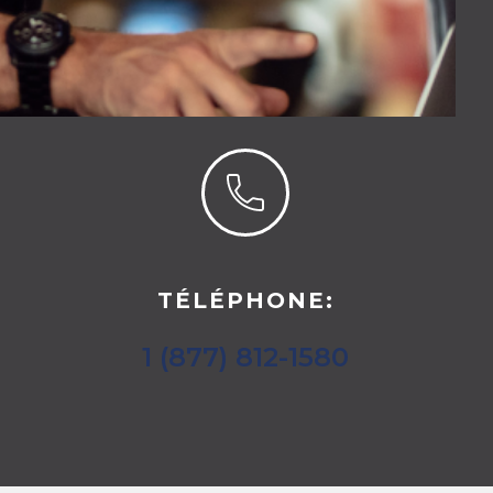
:
TÉLÉPHONE:
1 (877) 812-1580