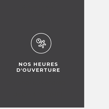
Québec Canada
J2A 2S8
NOS HEURES
D'OUVERTURE
Du lundi au vendredi
de 8 h à 17 h (HE)