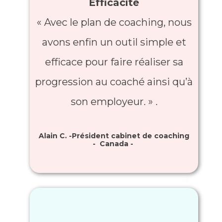
Efficacité
2
2
« ​Avec le plan de coaching, nous
0
avons enfin un outil simple et
0
0
efficace pour faire réaliser sa
+
progression au coaché ainsi qu’à
A
son employeur. » .
c
c
o
Alain C. -Président cabinet de coaching
m
- Canada -
p
a
g
n
e
m