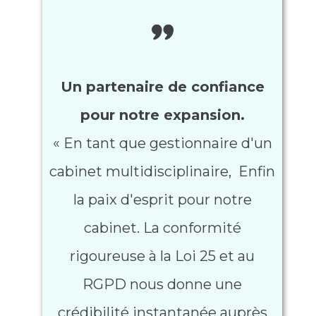
e
n
t
s
Un partenaire de confiance
pour notre expansio
n.
« ​En tant que gestionnaire d'un
cabinet multidisciplinaire, ​ Enfin
la paix d'esprit pour notre
cabinet. La conformité
rigoureuse à la Loi 25 et au
RGPD nous donne une
crédibilité instantanée auprès