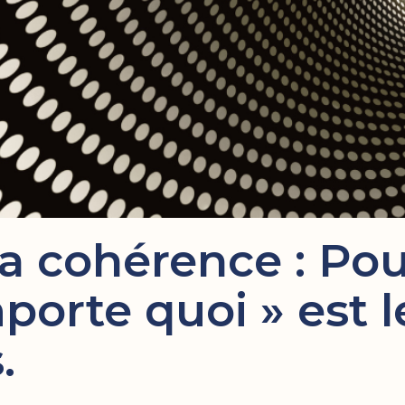
a cohérence : Pou
porte quoi » est 
.