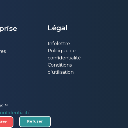
Légal
eprise
Infolettre
Politique de
res
confidentialité
Conditions
d'utilisation
ons™
onfidentialité
Refuser
ter