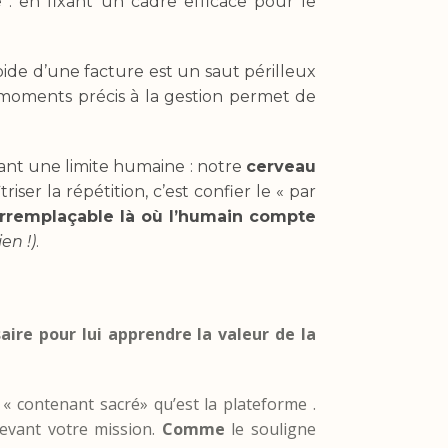
e : en fixant un cadre efficace pour le
oide d’une facture est un saut périlleux
 moments précis à la gestion permet de
tant une limite humaine : notre
cerveau
triser la répétition, c’est confier le « par
irremplaçable là où l’humain compte
en !)
.
aire pour lui apprendre la valeur de la
« contenant sacré» qu’est la plateforme .
devant votre mission.
Comme
le souligne