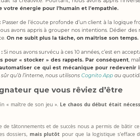
ait la créativité. Pourtant, nous avons appris l’invers
e votre énergie pour l’humain et l’empathie.
:
Passer de l’écoute profonde d’un client à la logique fr
nous avons appris à grouper nos intentions. Dédier des
ce.
On ne subit plus la tâche, on maîtrise son temps.
:
Si nous avons survécu à ces 10 années, c’est en accep
pas pour « stocker » des rappels. Par conséquent
, maî
automatiser ce qui est mécanique pour redevenir 
sûr qu’à l’interne, nous utilisons
Cognito App
au quotidi
gnateur que vous rêviez d’être
in « maître de son jeu ».
Le chaos du début était nécess
e de tâtonnements et de succès nous a permis de bâtir ce 
es dossiers,
mais plutôt
pour que la logistique s’efface 