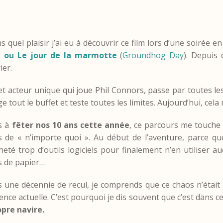
 quel plaisir j’ai eu à découvrir ce film lors d’une soirée e
in ou Le jour de la marmotte
(
Groundhog Day
). Depuis
ier.
cet acteur unique qui joue Phil Connors, passe par toutes les
ge tout le buffet et teste toutes les limites. Aujourd’hui, cel
s à
fêter nos 10 ans cette année
, ce parcours me touche 
 de « n’importe quoi ». Au début de l’aventure, parce qu
eté trop d’outils logiciels pour finalement n’en utiliser 
s de papier…
s une décennie de recul, je comprends que ce chaos n’était 
ence actuelle. C’est pourquoi je dis souvent que c’est dans c
opre navire.