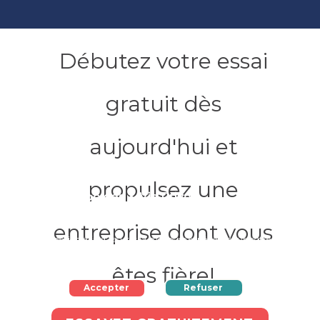
Débutez votre essai
gratuit dès
aujourd'hui et
propulsez une
Cookies & Vie Privée
Ce site peut utiliser des "cookies" ou des témoins de
entreprise dont vous
connexion afin d'assurer la meilleure expérience sur notre
site internet.
êtes fière!
Accepter
Refuser