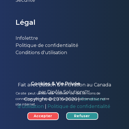
Sécurité
Légal
Infolettre
Politique de confidentialité
Conditions d'utilisation
Cookies & Vie Privée
Fait avec passion & innovation au Canada
par Dipôle Solutions™
Ce site peut utiliser des "cookies" ou des témoins de
connexion afin d'assurer la meilleure expérience sur notre
Copyright © 2016-2026 |
Conditions
site internet.
d'utilisation
|
Politique de confidentialité
Accepter
Refuser