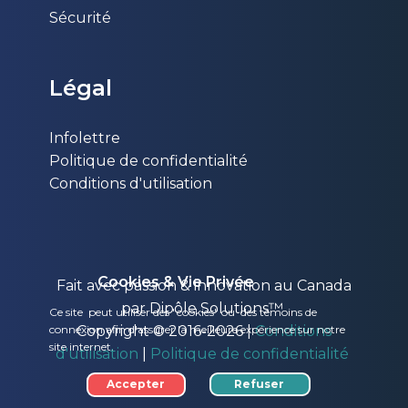
Sécurité
Légal
Infolettre
Politique de confidentialité
Conditions d'utilisation
Cookies & Vie Privée
Fait avec passion & innovation au Canada
par Dipôle Solutions™
Ce site peut utiliser des "cookies" ou des témoins de
Copyright © 2016-2026 |
Conditions
connexion afin d'assurer la meilleure expérience sur notre
site internet.
d'utilisation
|
Politique de confidentialité
Accepter
Refuser