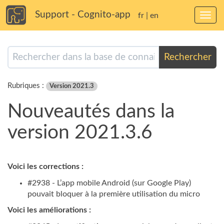
Support - Cognito-app
fr
|
en
Bascu
la
navig
Rechercher
Rubriques :
Version 2021.3
Nouveautés dans la
version 2021.3.6
Voici les corrections :
#2938 - L’app mobile Android (sur Google Play)
pouvait bloquer à la première utilisation du micro
Voici les améliorations :