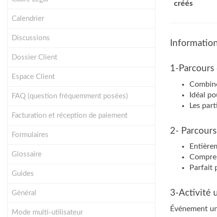
créés
Calendrier
Discussions
Informatio
Dossier Client
1-Parcours
Espace Client
Combine
Idéal p
FAQ (question fréquemment posées)
Les part
Facturation et réception de paiement
2- Parcours
Formulaires
Entièrem
Glossaire
Comprend
Parfait 
Guides
3-Activité u
Général
Événement uni
Mode multi-utilisateur