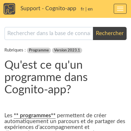
Support - Cognito-app
fr
|
en
Bascu
la
navig
Rechercher
Rubriques :
Programme
Version 2023.1
Qu'est ce qu'un
programme dans
Cognito-app?
Les
** programmes**
permettent de créer
automatiquement un parcours et de partager des
expériences d’accompagnement et