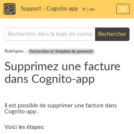
Support - Cognito-app
fr
|
en
Bascu
la
navig
Rechercher
Rubriques :
Facturation et réception de paiement
Supprimez une facture
dans Cognito-app
Il est possible de supprimer une facture dans
Cognito-app .
Voici les étapes: