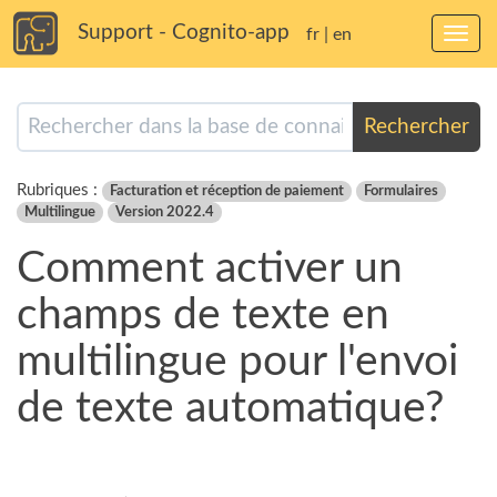
Support - Cognito-app
fr
|
en
Bascu
la
navig
Rechercher
Rubriques :
Facturation et réception de paiement
Formulaires
Multilingue
Version 2022.4
Comment activer un
champs de texte en
multilingue pour l'envoi
de texte automatique?