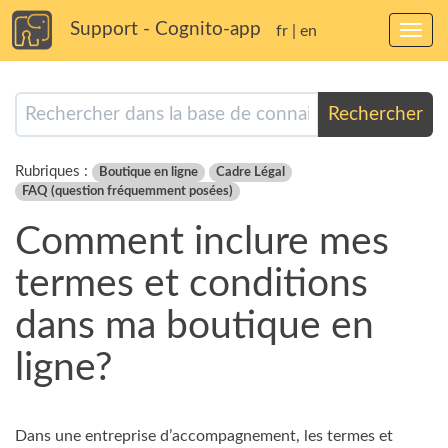
Support - Cognito-app
fr
|
en
Bascu
la
navig
Rechercher
Rubriques :
Boutique en ligne
Cadre Légal
FAQ (question fréquemment posées)
Comment inclure mes
termes et conditions
dans ma boutique en
ligne?
Dans une entreprise d’accompagnement, les termes et