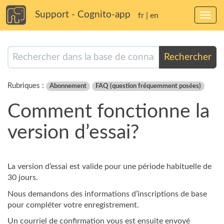
Support - Cognito-app
fr
|
en
Bascu
la
navig
Rechercher
Rubriques :
Abonnement
FAQ (question fréquemment posées)
Comment fonctionne la
version d’essai?
La version d’essai est valide pour une période habituelle de
30 jours.
Nous demandons des informations d’inscriptions de base
pour compléter votre enregistrement.
Un courriel de confirmation vous est ensuite envoyé