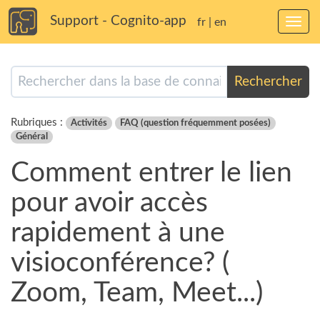
Support - Cognito-app
fr
|
en
Bascu
la
navig
Rechercher
Rubriques :
Activités
FAQ (question fréquemment posées)
Général
Comment entrer le lien
pour avoir accès
rapidement à une
visioconférence? (
Zoom, Team, Meet...)