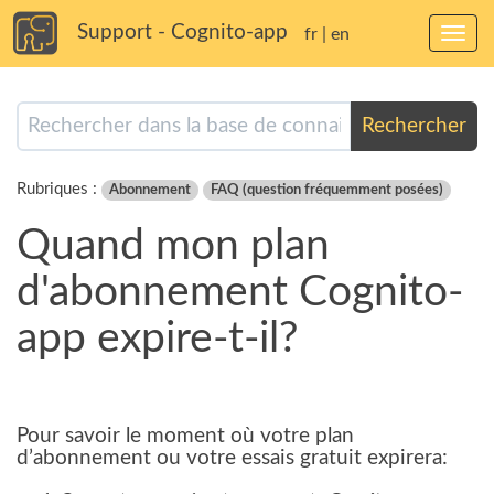
Support - Cognito-app
fr
|
en
Bascu
la
navig
Rechercher
Rubriques :
Abonnement
FAQ (question fréquemment posées)
Quand mon plan
d'abonnement Cognito-
app expire-t-il?
Pour savoir le moment où votre plan
d’abonnement ou votre essais gratuit expirera: