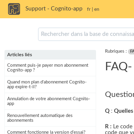
Support - Cognito-app
fr
|
en
Rubriques :
FA
Articles liés
FAQ-
Comment puis-je payer mon abonnement
Cognito-app ?
Quand mon plan d'abonnement Cognito-
app expire-t-il?
Questio
Annulation de votre abonnement Cognito-
app
Q
:
Quelles
Renouvellement automatique des
abonnements
R :
Le code 
code que vo
Comment fonctionne la version d’essai?