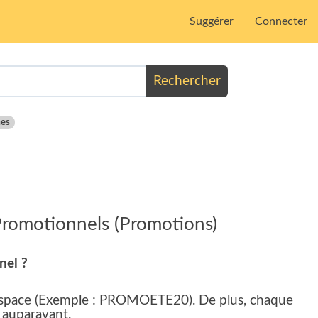
Suggérer
Connecter
Rechercher
es
romotionnels (Promotions)
nel ?
espace (Exemple : PROMOETE20). De plus, chaque
é auparavant.